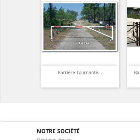
Aperçu rapide

Barrière Tournante...
Ba
NOTRE SOCIÉTÉ
Mentions légales