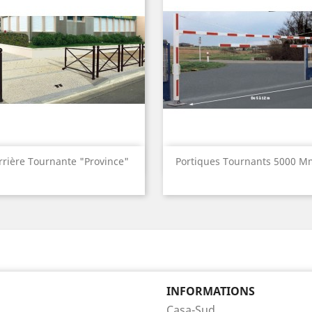
Aperçu rapide
Aperçu rapide


rrière Tournante "Province"
Portiques Tournants 5000 Mm
INFORMATIONS
Casa-Sud