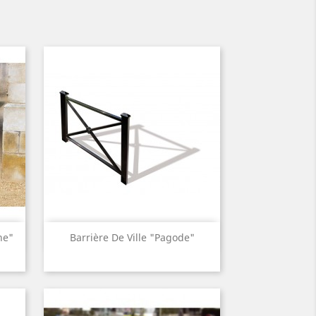
Aperçu rapide

ne"
Barrière De Ville "Pagode"