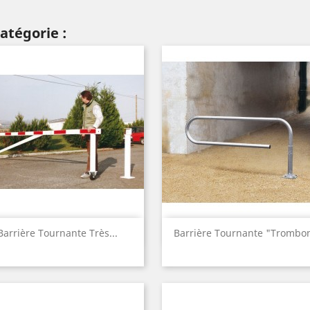
atégorie :
Aperçu rapide
Aperçu rapide


Barrière Tournante Très...
Barrière Tournante "Trombo