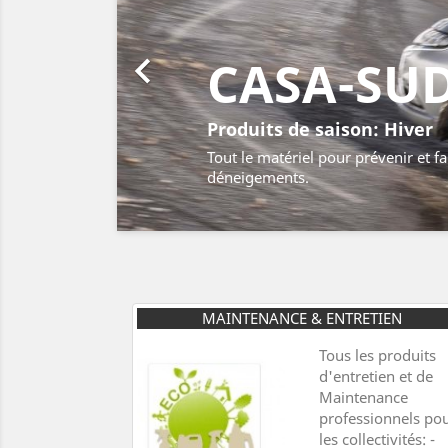

CASA-SU
Produits de saison: Hiver
Tout le matériel pour prévenir et fa
déneigements.
MAINTENANCE & ENTRETIEN
Tous les produits
d'entretien et de
Maintenance
professionnels po
les collectivités: -