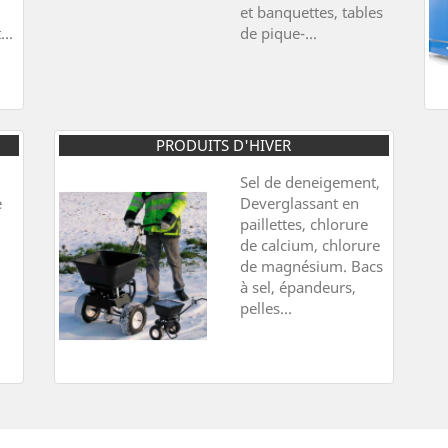
et banquettes, tables
...
de pique-...
PRODUITS D'HIVER
Sel de deneigement,
e
Deverglassant en
paillettes, chlorure
de calcium, chlorure
de magnésium. Bacs
à sel, épandeurs,
pelles...