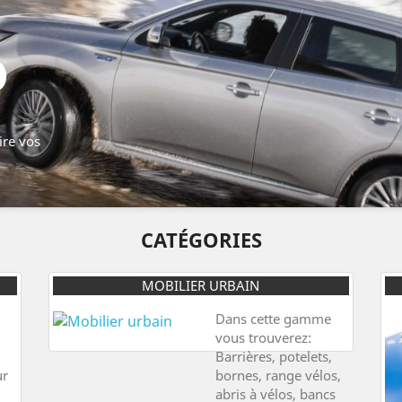
D
ire vos
CATÉGORIES
MOBILIER URBAIN
Dans cette gamme
vous trouverez:
Barrières, potelets,
ur
bornes, range vélos,
abris à vélos, bancs