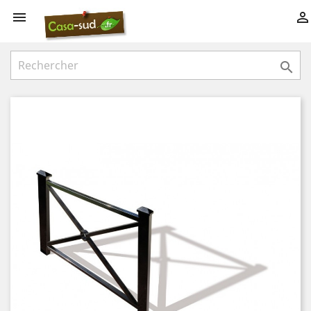


