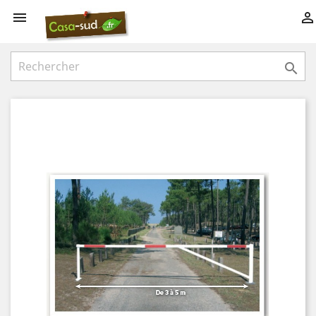


