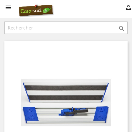


