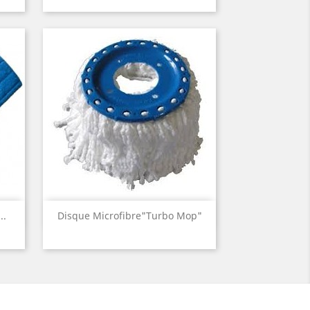
Aperçu rapide

..
Disque Microfibre"Turbo Mop"