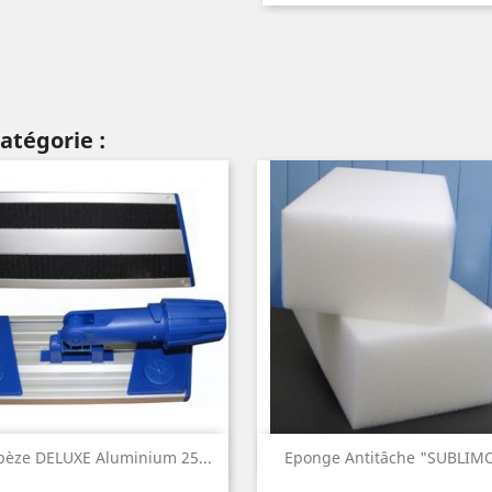
atégorie :
Aperçu rapide
Aperçu rapide


pèze DELUXE Aluminium 25...
Eponge Antitâche "SUBLIM