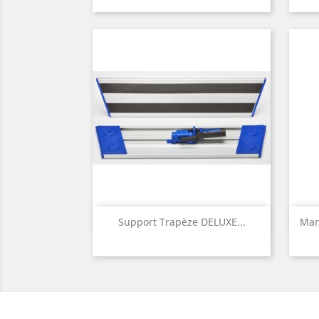
Aperçu rapide

Support Trapèze DELUXE...
Man