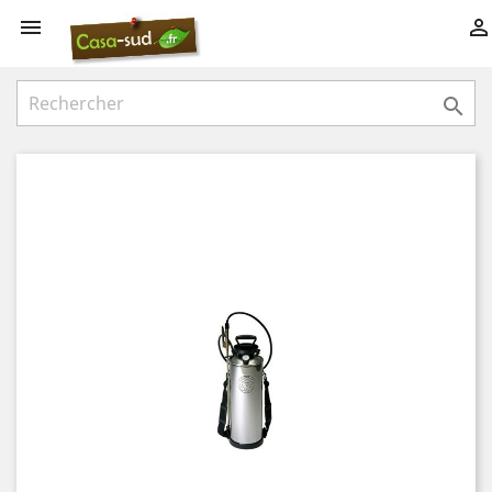


