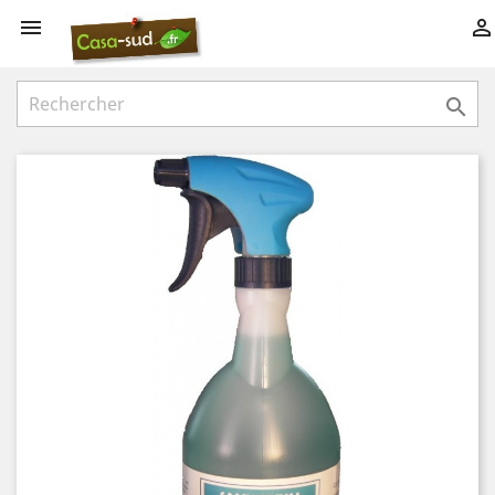


