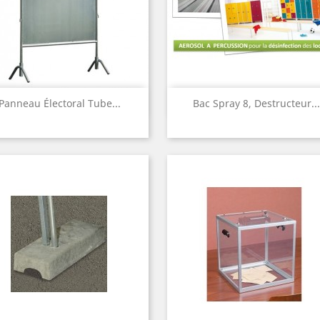
Aperçu rapide
Aperçu rapide


Panneau Électoral Tube...
Bac Spray 8, Destructeur...