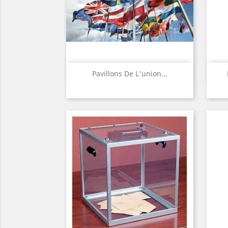
Aperçu rapide

Pavillons De L'union...