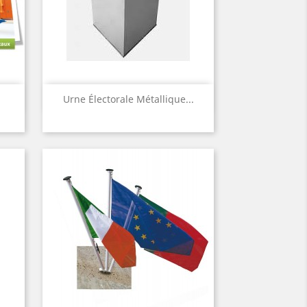
Aperçu rapide

Urne Électorale Métallique...