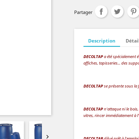
Partager
Description
Détai
DECOLTAP
a été spécialement ét
affiches, tapisseries... des suppo
DECOLTAP
se présente sous la 
DECOLTAP
n'attaque ni le bois, 
vitres, rincer immédiatement à l'

DECOLTAP
dilué prêt à l'emploi 