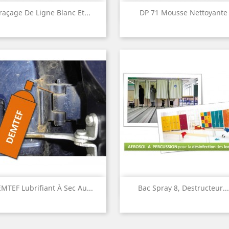
Aperçu rapide
Aperçu rapide


raçage De Ligne Blanc Et...
DP 71 Mousse Nettoyante
Aperçu rapide
Aperçu rapide


MTEF Lubrifiant À Sec Au...
Bac Spray 8, Destructeur...