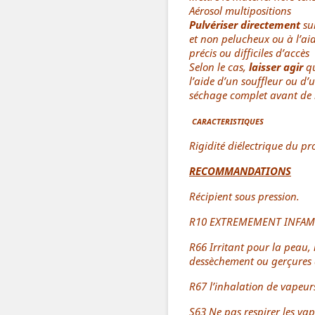
Aérosol multipositions
Pulvériser directement
sur
et non pelucheux ou à l’ai
précis ou difficiles d’accès
Selon le cas,
laisser agir
qu
l’aide d’un souffleur ou d’u
séchage complet avant de r
CARACTERISTIQUES
Rigidité diélectrique du
RECOMMANDATIONS
Récipient sous pression.
R10 EXTREMEMENT INFA
R66 Irritant pour la peau, 
dessèchement ou gerçures 
R67 l’inhalation de vapeur
S63 Ne pas respirer les va