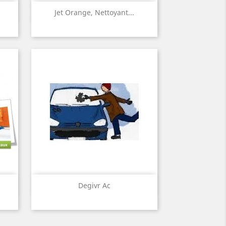
Aperçu rapide

Jet Orange, Nettoyant...
Aperçu rapide

Degivr Ac